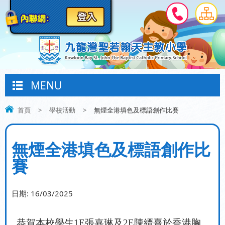
MENU
首頁
>
學校活動
>
無煙全港填色及標語創作比賽
無煙全港填色及標語創作比
賽
日期:
16/03/2025
恭賀本校學生
1E
張嘉琳及
2E
陳縉熹於香港胸