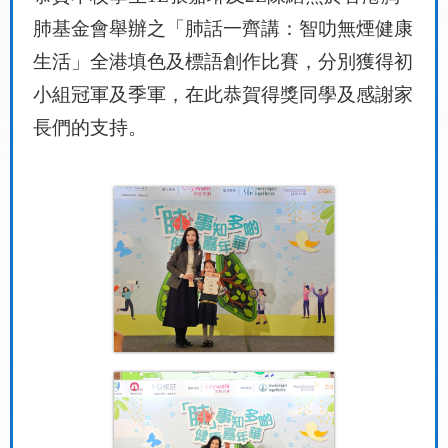
肺基金會舉辦之「肺話一齊講：智叻無煙健康
生活」全港填色及標語創作比賽，分別獲得初
小組冠軍及季軍，
在此恭賀得獎同學及感謝家
長們的支持。