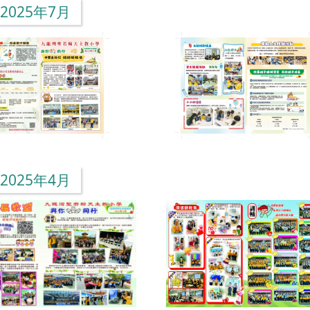
2025年7月
2025年4月