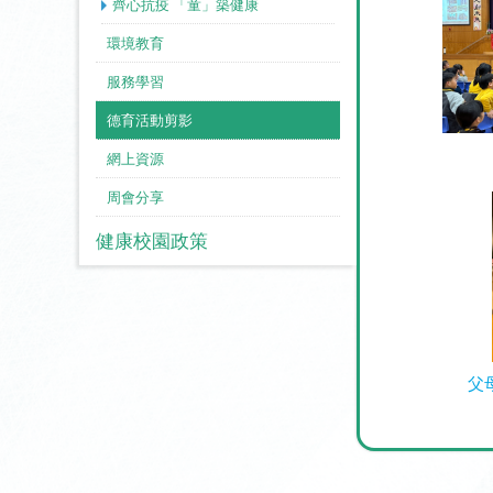
齊心抗疫 「童」築健康
環境教育
服務學習
德育活動剪影
網上資源
周會分享
健康校園政策
父