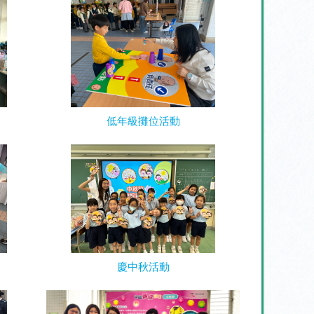
低年級攤位活動
慶中秋活動