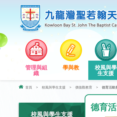
管理與組
學與教
校風與學
織
生支援
首頁
>
校風與學生支援
>
價值觀教育
>
德育活動
德育活
校風與學生支援