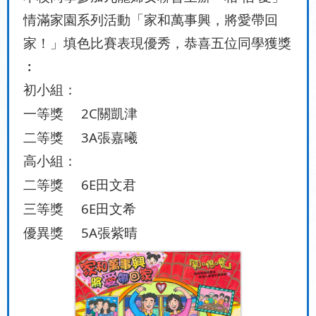
情滿家園系列活動「家和萬事興，將愛帶回
家！」填色比賽表現優秀，
恭喜五位同學獲獎
︰
初小組：
2C
一等獎
關凱津
3A
二等獎
張嘉曦
高小組：
6E
二等獎
田文君
6E
三等獎
田文希
5A
優異獎
張紫晴