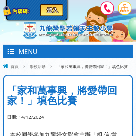
MENU
首頁
>
學校活動
>
「家和萬事興，將愛帶回家！」填色比賽
「家和萬事興，將愛帶回
家！」填色比賽
日期:
14/12/2024
本校同學參加九龍婦女聯會主辦「相‧信‧愛」